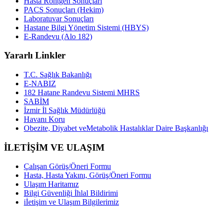
Hasta Röntgen Sonuçları
PACS Sonuçları (Hekim)
Laboratuvar Sonuçları
Hastane Bilgi Yönetim Sistemi (HBYS)
E-Randevu (Alo 182)
Yararlı Linkler
T.C. Sağlık Bakanlığı
E-NABIZ
182 Hatane Randevu Sistemi MHRS
SABİM
İzmir İl Sağlık Müdürlüğü
Havanı Koru
Obezite, Diyabet veMetabolik Hastalıklar Daire Başkanlığı
İLETİŞİM VE ULAŞIM
Çalışan Görüş/Öneri Formu
Hasta, Hasta Yakını, Görüş/Öneri Formu
Ulaşım Haritamız
Bilgi Güvenliği İhlal Bildirimi
iİetişim ve Ulaşım Bilgilerimiz