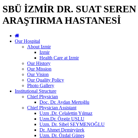
SBÜ İZMİR DR. SUAT SERE
ARAŞTIRMA HASTANESİ
Our Hospital
About Izmir
Izmir
Health Care at Izmir
Our History
Our Mission
Our Vision
Our Quality Policy
Photo Gallery
Institutional Structure
Chief Physician
Doç. Dr. Aydan Mertoğlu
Chief Physician Assistant
Uzm .Dr. Celalettin Yılmaz
Uzm.Dr. Özgür USLU
Uzm. Dr. Sibel SEYMENOĞLU
Dr. Ahmet Demiryürek
Uzm. Dr. Özdal Güneş