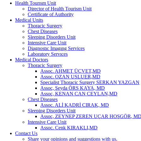
Health Tourısm Unit
Director of Health Tourism Unit
Certificate of Authority
Medical Units
Thoracic Surgery
Chest Diseases
Sleeping Disorders Unit
Intensive Care Unit
Diagnostıc Imagıng Services
Laboratory Servıces
Medical Doctors
Thoracic Surgery
Assoc. AHMET ÜÇVET,MD
Assoc. OZAN USLUER,MD
Specialist Thoracic Surgery SERKAN YAZGAN
Assoc, Şeyda ÖRS KAYA, MD
Assoc, KENAN CAN CEYLAN,MD
Chest Diseases
Assoc. ALİ KADRİ ÇIRAK, MD
Sleeping Disorders Unit
Assoc, ZEYNEP ZEREN UÇAR HOŞGÖR, M
Intensive Care Unit
Assoc. Cenk KIRAKLI,MD
Contact Us
Share your opinions and suggestions with us.