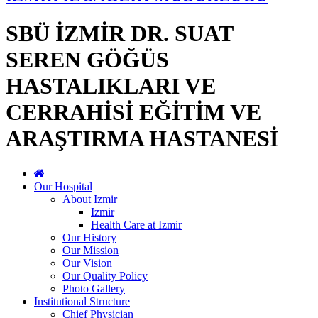
SBÜ İZMİR DR. SUAT
SEREN GÖĞÜS
HASTALIKLARI VE
CERRAHİSİ EĞİTİM VE
ARAŞTIRMA HASTANESİ
Our Hospital
About Izmir
Izmir
Health Care at Izmir
Our History
Our Mission
Our Vision
Our Quality Policy
Photo Gallery
Institutional Structure
Chief Physician