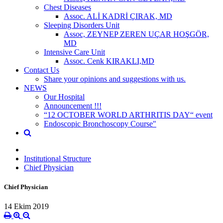
Chest Diseases
Assoc. ALİ KADRİ ÇIRAK, MD
Sleeping Disorders Unit
Assoc, ZEYNEP ZEREN UÇAR HOŞGÖR,
MD
Intensive Care Unit
Assoc. Cenk KIRAKLI,MD
Contact Us
Share your opinions and suggestions with us.
NEWS
Our Hospital
Announcement !!!
“12 OCTOBER WORLD ARTHRITIS DAY“ event
Endoscopic Bronchoscopy Course"
Institutional Structure
Chief Physician
Chief Physician
14 Ekim 2019