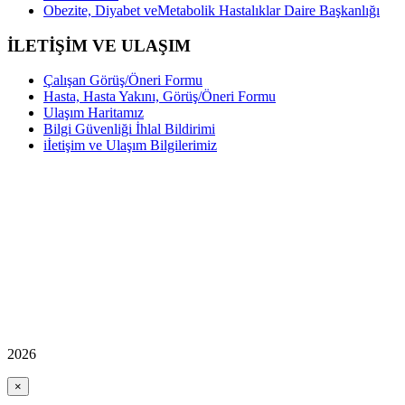
Obezite, Diyabet veMetabolik Hastalıklar Daire Başkanlığı
İLETİŞİM VE ULAŞIM
Çalışan Görüş/Öneri Formu
Hasta, Hasta Yakını, Görüş/Öneri Formu
Ulaşım Haritamız
Bilgi Güvenliği İhlal Bildirimi
iİetişim ve Ulaşım Bilgilerimiz
2026
×