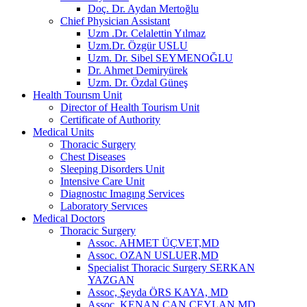
Doç. Dr. Aydan Mertoğlu
Chief Physician Assistant
Uzm .Dr. Celalettin Yılmaz
Uzm.Dr. Özgür USLU
Uzm. Dr. Sibel SEYMENOĞLU
Dr. Ahmet Demiryürek
Uzm. Dr. Özdal Güneş
Health Tourısm Unit
Director of Health Tourism Unit
Certificate of Authority
Medical Units
Thoracic Surgery
Chest Diseases
Sleeping Disorders Unit
Intensive Care Unit
Diagnostıc Imagıng Services
Laboratory Servıces
Medical Doctors
Thoracic Surgery
Assoc. AHMET ÜÇVET,MD
Assoc. OZAN USLUER,MD
Specialist Thoracic Surgery SERKAN
YAZGAN
Assoc, Şeyda ÖRS KAYA, MD
Assoc, KENAN CAN CEYLAN,MD