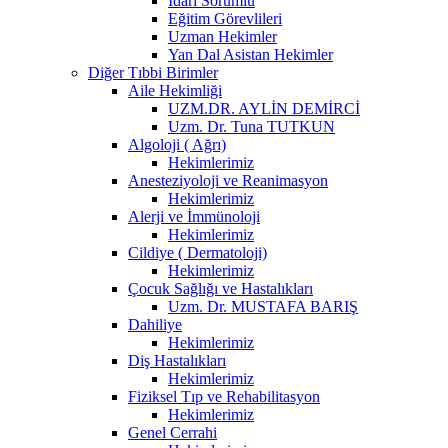
İdari Sorumlu
Eğitim Görevlileri
Uzman Hekimler
Yan Dal Asistan Hekimler
Diğer Tıbbi Birimler
Aile Hekimliği
UZM.DR. AYLİN DEMİRCİ
Uzm. Dr. Tuna TUTKUN
Algoloji ( Ağrı)
Hekimlerimiz
Anesteziyoloji ve Reanimasyon
Hekimlerimiz
Alerji ve İmmünoloji
Hekimlerimiz
Cildiye ( Dermatoloji)
Hekimlerimiz
Çocuk Sağlığı ve Hastalıkları
Uzm. Dr. MUSTAFA BARIŞ
Dahiliye
Hekimlerimiz
Diş Hastalıkları
Hekimlerimiz
Fiziksel Tıp ve Rehabilitasyon
Hekimlerimiz
Genel Cerrahi