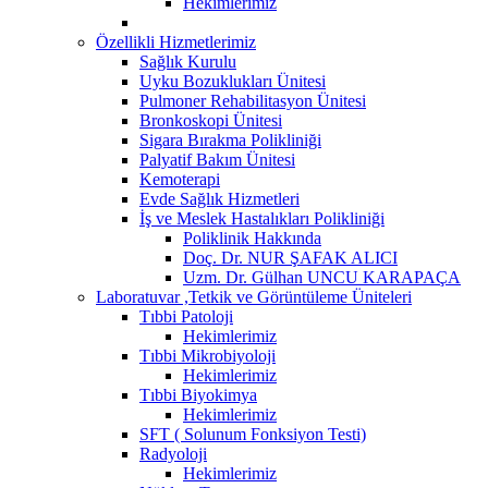
Hekimlerimiz
Özellikli Hizmetlerimiz
Sağlık Kurulu
Uyku Bozuklukları Ünitesi
Pulmoner Rehabilitasyon Ünitesi
Bronkoskopi Ünitesi
Sigara Bırakma Polikliniği
Palyatif Bakım Ünitesi
Kemoterapi
Evde Sağlık Hizmetleri
İş ve Meslek Hastalıkları Polikliniği
Poliklinik Hakkında
Doç. Dr. NUR ŞAFAK ALICI
Uzm. Dr. Gülhan UNCU KARAPAÇA
Laboratuvar ,Tetkik ve Görüntüleme Üniteleri
Tıbbi Patoloji
Hekimlerimiz
Tıbbi Mikrobiyoloji
Hekimlerimiz
Tıbbi Biyokimya
Hekimlerimiz
SFT ( Solunum Fonksiyon Testi)
Radyoloji
Hekimlerimiz