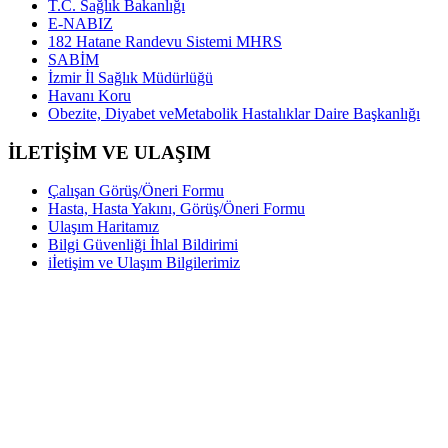
T.C. Sağlık Bakanlığı
E-NABIZ
182 Hatane Randevu Sistemi MHRS
SABİM
İzmir İl Sağlık Müdürlüğü
Havanı Koru
Obezite, Diyabet veMetabolik Hastalıklar Daire Başkanlığı
İLETİŞİM VE ULAŞIM
Çalışan Görüş/Öneri Formu
Hasta, Hasta Yakını, Görüş/Öneri Formu
Ulaşım Haritamız
Bilgi Güvenliği İhlal Bildirimi
iİetişim ve Ulaşım Bilgilerimiz