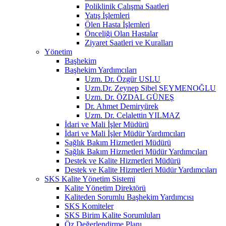
Poliklinik Çalışma Saatleri
Yatış İşlemleri
Ölen Hasta İşlemleri
Önceliği Olan Hastalar
Ziyaret Saatleri ve Kuralları
Yönetim
Başhekim
Başhekim Yardımcıları
Uzm. Dr. Özgür USLU
Uzm.Dr. Zeynep Sibel SEYMENOĞLU
Uzm. Dr. ÖZDAL GÜNEŞ
Dr. Ahmet Demiryürek
Uzm. Dr. Celalettin YILMAZ
İdari ve Mali İşler Müdürü
İdari ve Mali İşler Müdür Yardımcıları
Sağlık Bakım Hizmetleri Müdürü
Sağlık Bakım Hizmetleri Müdür Yardımcıları
Destek ve Kalite Hizmetleri Müdürü
Destek ve Kalite Hizmetleri Müdür Yardımcıları
SKS Kalite Yönetim Sistemi
Kalite Yönetim Direktörü
Kaliteden Sorumlu Başhekim Yardımcısı
SKS Komiteler
SKS Birim Kalite Sorumluları
Öz Değerlendirme Planı