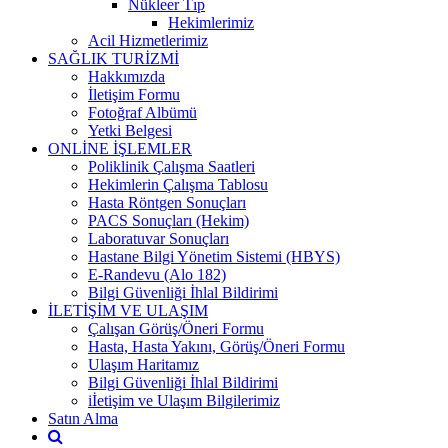
Nükleer Tıp
Hekimlerimiz
Acil Hizmetlerimiz
SAĞLIK TURİZMİ
Hakkımızda
İletişim Formu
Fotoğraf Albümü
Yetki Belgesi
ONLİNE İŞLEMLER
Poliklinik Çalışma Saatleri
Hekimlerin Çalışma Tablosu
Hasta Röntgen Sonuçları
PACS Sonuçları (Hekim)
Laboratuvar Sonuçları
Hastane Bilgi Yönetim Sistemi (HBYS)
E-Randevu (Alo 182)
Bilgi Güvenliği İhlal Bildirimi
İLETİŞİM VE ULAŞIM
Çalışan Görüş/Öneri Formu
Hasta, Hasta Yakını, Görüş/Öneri Formu
Ulaşım Haritamız
Bilgi Güvenliği İhlal Bildirimi
iİetişim ve Ulaşım Bilgilerimiz
Satın Alma