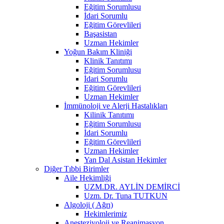
Eğitim Sorumlusu
İdari Sorumlu
Eğitim Görevlileri
Başasistan
Uzman Hekimler
Yoğun Bakım Kliniği
Klinik Tanıtımı
Eğitim Sorumlusu
İdari Sorumlu
Eğitim Görevlileri
Uzman Hekimler
İmmünoloji ve Alerji Hastalıkları
Kilinik Tanıtımı
Eğitim Sorumlusu
İdari Sorumlu
Eğitim Görevlileri
Uzman Hekimler
Yan Dal Asistan Hekimler
Diğer Tıbbi Birimler
Aile Hekimliği
UZM.DR. AYLİN DEMİRCİ
Uzm. Dr. Tuna TUTKUN
Algoloji ( Ağrı)
Hekimlerimiz
Anesteziyoloji ve Reanimasyon