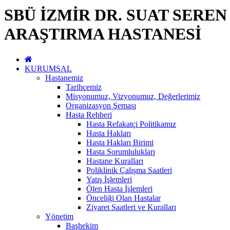
SBÜ İZMİR DR. SUAT SERE
ARAŞTIRMA HASTANESİ
KURUMSAL
Hastanemiz
Tarihçemiz
Misyonumuz, Vizyonumuz, Değerlerimiz
Organizasyon Şeması
Hasta Rehberi
Hasta Refakatçi Politikamız
Hasta Hakları
Hasta Hakları Birimi
Hasta Sorumlulukları
Hastane Kuralları
Poliklinik Çalışma Saatleri
Yatış İşlemleri
Ölen Hasta İşlemleri
Önceliği Olan Hastalar
Ziyaret Saatleri ve Kuralları
Yönetim
Başhekim