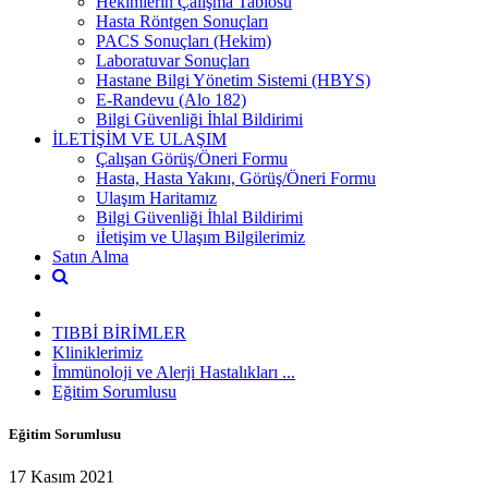
Hekimlerin Çalışma Tablosu
Hasta Röntgen Sonuçları
PACS Sonuçları (Hekim)
Laboratuvar Sonuçları
Hastane Bilgi Yönetim Sistemi (HBYS)
E-Randevu (Alo 182)
Bilgi Güvenliği İhlal Bildirimi
İLETİŞİM VE ULAŞIM
Çalışan Görüş/Öneri Formu
Hasta, Hasta Yakını, Görüş/Öneri Formu
Ulaşım Haritamız
Bilgi Güvenliği İhlal Bildirimi
iİetişim ve Ulaşım Bilgilerimiz
Satın Alma
TIBBİ BİRİMLER
Kliniklerimiz
İmmünoloji ve Alerji Hastalıkları ...
Eğitim Sorumlusu
Eğitim Sorumlusu
17 Kasım 2021