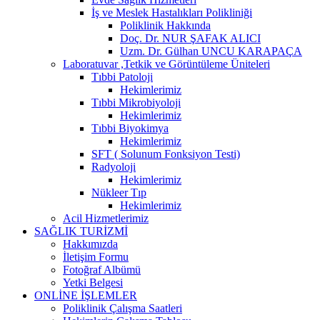
İş ve Meslek Hastalıkları Polikliniği
Poliklinik Hakkında
Doç. Dr. NUR ŞAFAK ALICI
Uzm. Dr. Gülhan UNCU KARAPAÇA
Laboratuvar ,Tetkik ve Görüntüleme Üniteleri
Tıbbi Patoloji
Hekimlerimiz
Tıbbi Mikrobiyoloji
Hekimlerimiz
Tıbbi Biyokimya
Hekimlerimiz
SFT ( Solunum Fonksiyon Testi)
Radyoloji
Hekimlerimiz
Nükleer Tıp
Hekimlerimiz
Acil Hizmetlerimiz
SAĞLIK TURİZMİ
Hakkımızda
İletişim Formu
Fotoğraf Albümü
Yetki Belgesi
ONLİNE İŞLEMLER
Poliklinik Çalışma Saatleri