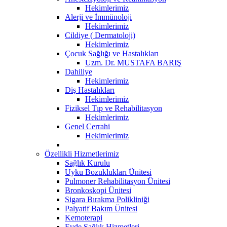
Hekimlerimiz
Alerji ve İmmünoloji
Hekimlerimiz
Cildiye ( Dermatoloji)
Hekimlerimiz
Çocuk Sağlığı ve Hastalıkları
Uzm. Dr. MUSTAFA BARIŞ
Dahiliye
Hekimlerimiz
Diş Hastalıkları
Hekimlerimiz
Fiziksel Tıp ve Rehabilitasyon
Hekimlerimiz
Genel Cerrahi
Hekimlerimiz
Özellikli Hizmetlerimiz
Sağlık Kurulu
Uyku Bozuklukları Ünitesi
Pulmoner Rehabilitasyon Ünitesi
Bronkoskopi Ünitesi
Sigara Bırakma Polikliniği
Palyatif Bakım Ünitesi
Kemoterapi
Evde Sağlık Hizmetleri