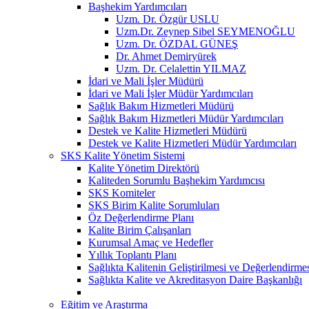
Başhekim Yardımcıları
Uzm. Dr. Özgür USLU
Uzm.Dr. Zeynep Sibel SEYMENOĞLU
Uzm. Dr. ÖZDAL GÜNEŞ
Dr. Ahmet Demiryürek
Uzm. Dr. Celalettin YILMAZ
İdari ve Mali İşler Müdürü
İdari ve Mali İşler Müdür Yardımcıları
Sağlık Bakım Hizmetleri Müdürü
Sağlık Bakım Hizmetleri Müdür Yardımcıları
Destek ve Kalite Hizmetleri Müdürü
Destek ve Kalite Hizmetleri Müdür Yardımcıları
SKS Kalite Yönetim Sistemi
Kalite Yönetim Direktörü
Kaliteden Sorumlu Başhekim Yardımcısı
SKS Komiteler
SKS Birim Kalite Sorumluları
Öz Değerlendirme Planı
Kalite Birim Çalışanları
Kurumsal Amaç ve Hedefler
Yıllık Toplantı Planı
Sağlıkta Kalitenin Geliştirilmesi ve Değerlendirm
Sağlıkta Kalite ve Akreditasyon Daire Başkanlığı
Eğitim ve Araştırma