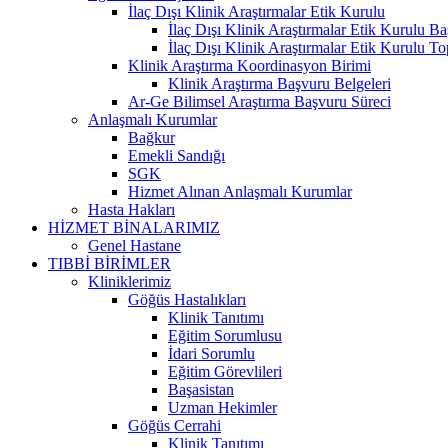
İlaç Dışı Klinik Araştırmalar Etik Kurulu
İlaç Dışı Klinik Araştırmalar Etik Kurulu B
İlaç Dışı Klinik Araştırmalar Etik Kurulu Top
Klinik Araştırma Koordinasyon Birimi
Klinik Araştırma Başvuru Belgeleri
Ar-Ge Bilimsel Araştırma Başvuru Süreci
Anlaşmalı Kurumlar
Bağkur
Emekli Sandığı
SGK
Hizmet Alınan Anlaşmalı Kurumlar
Hasta Hakları
HİZMET BİNALARIMIZ
Genel Hastane
TIBBİ BİRİMLER
Kliniklerimiz
Göğüs Hastalıkları
Klinik Tanıtımı
Eğitim Sorumlusu
İdari Sorumlu
Eğitim Görevlileri
Başasistan
Uzman Hekimler
Göğüs Cerrahi
Klinik Tanıtımı