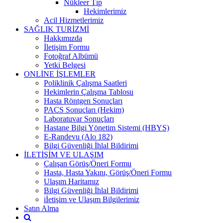
Nükleer Tıp
Hekimlerimiz
Acil Hizmetlerimiz
SAĞLIK TURİZMİ
Hakkımızda
İletişim Formu
Fotoğraf Albümü
Yetki Belgesi
ONLİNE İŞLEMLER
Poliklinik Çalışma Saatleri
Hekimlerin Çalışma Tablosu
Hasta Röntgen Sonuçları
PACS Sonuçları (Hekim)
Laboratuvar Sonuçları
Hastane Bilgi Yönetim Sistemi (HBYS)
E-Randevu (Alo 182)
Bilgi Güvenliği İhlal Bildirimi
İLETİŞİM VE ULAŞIM
Çalışan Görüş/Öneri Formu
Hasta, Hasta Yakını, Görüş/Öneri Formu
Ulaşım Haritamız
Bilgi Güvenliği İhlal Bildirimi
iİetişim ve Ulaşım Bilgilerimiz
Satın Alma