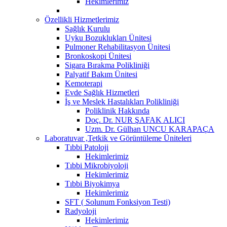
Hekimlerimiz
Özellikli Hizmetlerimiz
Sağlık Kurulu
Uyku Bozuklukları Ünitesi
Pulmoner Rehabilitasyon Ünitesi
Bronkoskopi Ünitesi
Sigara Bırakma Polikliniği
Palyatif Bakım Ünitesi
Kemoterapi
Evde Sağlık Hizmetleri
İş ve Meslek Hastalıkları Polikliniği
Poliklinik Hakkında
Doç. Dr. NUR ŞAFAK ALICI
Uzm. Dr. Gülhan UNCU KARAPAÇA
Laboratuvar ,Tetkik ve Görüntüleme Üniteleri
Tıbbi Patoloji
Hekimlerimiz
Tıbbi Mikrobiyoloji
Hekimlerimiz
Tıbbi Biyokimya
Hekimlerimiz
SFT ( Solunum Fonksiyon Testi)
Radyoloji
Hekimlerimiz