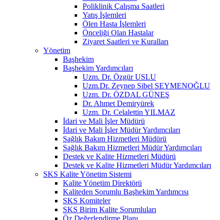
Poliklinik Çalışma Saatleri
Yatış İşlemleri
Ölen Hasta İşlemleri
Önceliği Olan Hastalar
Ziyaret Saatleri ve Kuralları
Yönetim
Başhekim
Başhekim Yardımcıları
Uzm. Dr. Özgür USLU
Uzm.Dr. Zeynep Sibel SEYMENOĞLU
Uzm. Dr. ÖZDAL GÜNEŞ
Dr. Ahmet Demiryürek
Uzm. Dr. Celalettin YILMAZ
İdari ve Mali İşler Müdürü
İdari ve Mali İşler Müdür Yardımcıları
Sağlık Bakım Hizmetleri Müdürü
Sağlık Bakım Hizmetleri Müdür Yardımcıları
Destek ve Kalite Hizmetleri Müdürü
Destek ve Kalite Hizmetleri Müdür Yardımcıları
SKS Kalite Yönetim Sistemi
Kalite Yönetim Direktörü
Kaliteden Sorumlu Başhekim Yardımcısı
SKS Komiteler
SKS Birim Kalite Sorumluları
Öz Değerlendirme Planı