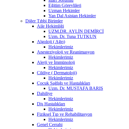
İdari Sorumlu
Eğitim Görevlileri
Uzman Hekimler
Yan Dal Asistan Hekimler
Diğer Tıbbi Birimler
Aile Hekimliği
UZM.DR. AYLİN DEMİRCİ
Uzm. Dr. Tuna TUTKUN
Algoloji ( Ağrı)
Hekimlerimiz
Anesteziyoloji ve Reanimasyon
Hekimlerimiz
Alerji ve İmmünoloji
Hekimlerimiz
Cildiye ( Dermatoloji)
Hekimlerimiz
Çocuk Sağlığı ve Hastalıkları
Uzm. Dr. MUSTAFA BARIŞ
Dahiliye
Hekimlerimiz
Diş Hastalıkları
Hekimlerimiz
Fiziksel Tıp ve Rehabilitasyon
Hekimlerimiz
Genel Cerrahi