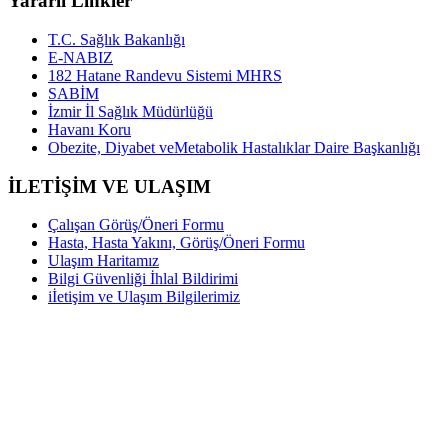
Yararlı Linkler
T.C. Sağlık Bakanlığı
E-NABIZ
182 Hatane Randevu Sistemi MHRS
SABİM
İzmir İl Sağlık Müdürlüğü
Havanı Koru
Obezite, Diyabet veMetabolik Hastalıklar Daire Başkanlığı
İLETİŞİM VE ULAŞIM
Çalışan Görüş/Öneri Formu
Hasta, Hasta Yakını, Görüş/Öneri Formu
Ulaşım Haritamız
Bilgi Güvenliği İhlal Bildirimi
iİetişim ve Ulaşım Bilgilerimiz