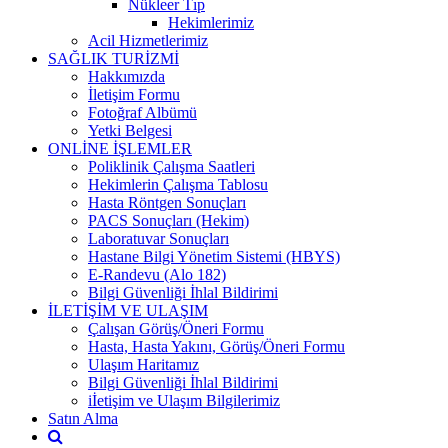
Nükleer Tıp
Hekimlerimiz
Acil Hizmetlerimiz
SAĞLIK TURİZMİ
Hakkımızda
İletişim Formu
Fotoğraf Albümü
Yetki Belgesi
ONLİNE İŞLEMLER
Poliklinik Çalışma Saatleri
Hekimlerin Çalışma Tablosu
Hasta Röntgen Sonuçları
PACS Sonuçları (Hekim)
Laboratuvar Sonuçları
Hastane Bilgi Yönetim Sistemi (HBYS)
E-Randevu (Alo 182)
Bilgi Güvenliği İhlal Bildirimi
İLETİŞİM VE ULAŞIM
Çalışan Görüş/Öneri Formu
Hasta, Hasta Yakını, Görüş/Öneri Formu
Ulaşım Haritamız
Bilgi Güvenliği İhlal Bildirimi
iİetişim ve Ulaşım Bilgilerimiz
Satın Alma