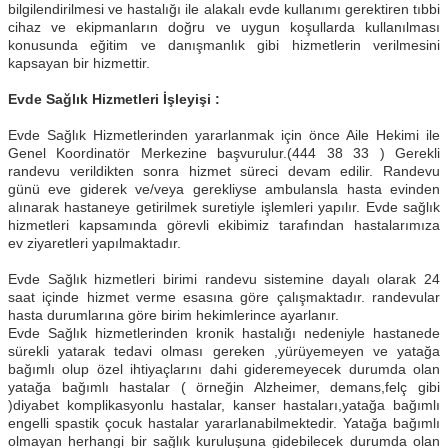
bilgilendirilmesi ve hastalığı ile alakalı evde kullanımı gerektiren tıbbi
cihaz ve ekipmanların doğru ve uygun koşullarda kullanılması
konusunda eğitim ve danışmanlık gibi hizmetlerin verilmesini
kapsayan bir hizmettir.
Evde Sağlık Hizmetleri İşleyişi :
Evde Sağlık Hizmetlerinden yararlanmak için önce Aile Hekimi ile
Genel Koordinatör Merkezine başvurulur.(444 38 33 ) Gerekli
randevu verildikten sonra hizmet süreci devam edilir. Randevu
günü eve giderek ve/veya gerekliyse ambulansla hasta evinden
alınarak hastaneye getirilmek suretiyle işlemleri yapılır. Evde sağlık
hizmetleri kapsamında görevli ekibimiz tarafından hastalarımıza
ev ziyaretleri yapılmaktadır.
Evde Sağlık hizmetleri birimi randevu sistemine dayalı olarak 24
saat içinde hizmet verme esasına göre çalışmaktadır. randevular
hasta durumlarına göre birim hekimlerince ayarlanır.
Evde Sağlık hizmetlerinden kronik hastalığı nedeniyle hastanede
sürekli yatarak tedavi olması gereken ,yürüyemeyen ve yatağa
bağımlı olup özel ihtiyaçlarını dahi gideremeyecek durumda olan
yatağa bağımlı hastalar ( örneğin Alzheimer, demans,felç gibi
)diyabet komplikasyonlu hastalar, kanser hastaları,yatağa bağımlı
engelli spastik çocuk hastalar yararlanabilmektedir. Yatağa bağımlı
olmayan herhangi bir sağlık kuruluşuna gidebilecek durumda olan