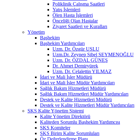
Poliklinik Çalışma Saatleri
Yatış İşlemleri
Ölen Hasta İşlemleri
Önceliği Olan Hastalar
Ziyaret Saatleri ve Kuralları
Yönetim
Başhekim
Başhekim Yardımcıları
Uzm. Dr. Özgür USLU
Uzm.Dr. Zeynep Sibel SEYMENOĞLU
Uzm. Dr. ÖZDAL GÜNEŞ
Dr. Ahmet Demiryürek
Uzm. Dr. Celalettin YILMAZ
İdari ve Mali İşler Müdürü
İdari ve Mali İşler Müdür Yardımcıları
Sağlık Bakım Hizmetleri Müdürü
Sağlık Bakım Hizmetleri Müdür Yardımcıları
Destek ve Kalite Hizmetleri Müdürü
Destek ve Kalite Hizmetleri Müdür Yardımcıları
SKS Kalite Yönetim Sistemi
Kalite Yönetim Direktörü
Kaliteden Sorumlu Başhekim Yardımcısı
SKS Komiteler
SKS Birim Kalite Sorumluları
Öz Değerlendirme Planı