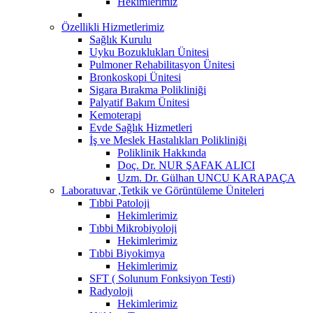
Hekimlerimiz
Özellikli Hizmetlerimiz
Sağlık Kurulu
Uyku Bozuklukları Ünitesi
Pulmoner Rehabilitasyon Ünitesi
Bronkoskopi Ünitesi
Sigara Bırakma Polikliniği
Palyatif Bakım Ünitesi
Kemoterapi
Evde Sağlık Hizmetleri
İş ve Meslek Hastalıkları Polikliniği
Poliklinik Hakkında
Doç. Dr. NUR ŞAFAK ALICI
Uzm. Dr. Gülhan UNCU KARAPAÇA
Laboratuvar ,Tetkik ve Görüntüleme Üniteleri
Tıbbi Patoloji
Hekimlerimiz
Tıbbi Mikrobiyoloji
Hekimlerimiz
Tıbbi Biyokimya
Hekimlerimiz
SFT ( Solunum Fonksiyon Testi)
Radyoloji
Hekimlerimiz