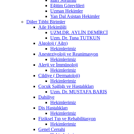
İdari Sorumlu
Eğitim Görevlileri
Uzman Hekimler
Yan Dal Asistan Hekimler
Diğer Tıbbi Birimler
Aile Hekimliği
UZM.DR. AYLİN DEMİRCİ
Uzm. Dr. Tuna TUTKUN
Algoloji ( Ağrı)
Hekimlerimiz
Anesteziyoloji ve Reanimasyon
Hekimlerimiz
Alerji ve İmmünoloji
Hekimlerimiz
Cildiye ( Dermatoloji)
Hekimlerimiz
Çocuk Sağlığı ve Hastalıkları
Uzm. Dr. MUSTAFA BARIŞ
Dahiliye
Hekimlerimiz
Diş Hastalıkları
Hekimlerimiz
Fiziksel Tıp ve Rehabilitasyon
Hekimlerimiz
Genel Cerrahi