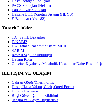
Hasta Röntgen Sonuçları
PACS Sonuçları (Hekim)
Laboratuvar Sonuçları
Hastane Bilgi Yönetim Sistemi (HBYS)
E-Randevu (Alo 182)
Yararlı Linkler
T.C. Sağlık Bakanlığı
E-NABIZ
182 Hatane Randevu Sistemi MHRS
SABİM
İzmir İl Sağlık Müdürlüğü
Havanı Koru
Obezite, Diyabet veMetabolik Hastalıklar Daire Başkanlığı
İLETİŞİM VE ULAŞIM
Çalışan Görüş/Öneri Formu
Hasta, Hasta Yakını, Görüş/Öneri Formu
Ulaşım Haritamız
Bilgi Güvenliği İhlal Bildirimi
iİetişim ve Ulaşım Bilgilerimiz