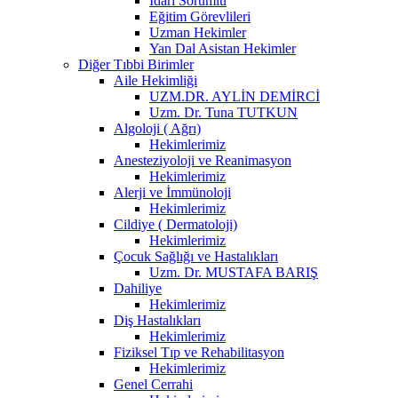
İdari Sorumlu
Eğitim Görevlileri
Uzman Hekimler
Yan Dal Asistan Hekimler
Diğer Tıbbi Birimler
Aile Hekimliği
UZM.DR. AYLİN DEMİRCİ
Uzm. Dr. Tuna TUTKUN
Algoloji ( Ağrı)
Hekimlerimiz
Anesteziyoloji ve Reanimasyon
Hekimlerimiz
Alerji ve İmmünoloji
Hekimlerimiz
Cildiye ( Dermatoloji)
Hekimlerimiz
Çocuk Sağlığı ve Hastalıkları
Uzm. Dr. MUSTAFA BARIŞ
Dahiliye
Hekimlerimiz
Diş Hastalıkları
Hekimlerimiz
Fiziksel Tıp ve Rehabilitasyon
Hekimlerimiz
Genel Cerrahi