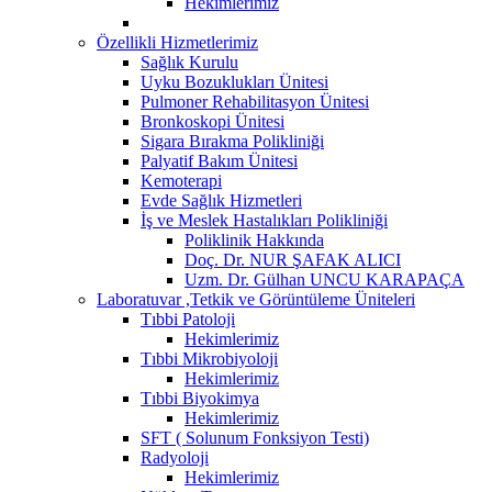
Hekimlerimiz
Özellikli Hizmetlerimiz
Sağlık Kurulu
Uyku Bozuklukları Ünitesi
Pulmoner Rehabilitasyon Ünitesi
Bronkoskopi Ünitesi
Sigara Bırakma Polikliniği
Palyatif Bakım Ünitesi
Kemoterapi
Evde Sağlık Hizmetleri
İş ve Meslek Hastalıkları Polikliniği
Poliklinik Hakkında
Doç. Dr. NUR ŞAFAK ALICI
Uzm. Dr. Gülhan UNCU KARAPAÇA
Laboratuvar ,Tetkik ve Görüntüleme Üniteleri
Tıbbi Patoloji
Hekimlerimiz
Tıbbi Mikrobiyoloji
Hekimlerimiz
Tıbbi Biyokimya
Hekimlerimiz
SFT ( Solunum Fonksiyon Testi)
Radyoloji
Hekimlerimiz