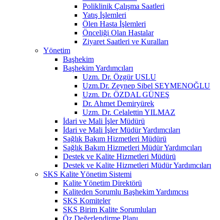
Poliklinik Çalışma Saatleri
Yatış İşlemleri
Ölen Hasta İşlemleri
Önceliği Olan Hastalar
Ziyaret Saatleri ve Kuralları
Yönetim
Başhekim
Başhekim Yardımcıları
Uzm. Dr. Özgür USLU
Uzm.Dr. Zeynep Sibel SEYMENOĞLU
Uzm. Dr. ÖZDAL GÜNEŞ
Dr. Ahmet Demiryürek
Uzm. Dr. Celalettin YILMAZ
İdari ve Mali İşler Müdürü
İdari ve Mali İşler Müdür Yardımcıları
Sağlık Bakım Hizmetleri Müdürü
Sağlık Bakım Hizmetleri Müdür Yardımcıları
Destek ve Kalite Hizmetleri Müdürü
Destek ve Kalite Hizmetleri Müdür Yardımcıları
SKS Kalite Yönetim Sistemi
Kalite Yönetim Direktörü
Kaliteden Sorumlu Başhekim Yardımcısı
SKS Komiteler
SKS Birim Kalite Sorumluları
Öz Değerlendirme Planı