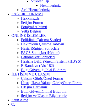
Nükleer Tıp
Hekimlerimiz
Acil Hizmetlerimiz
SAĞLIK TURİZMİ
Hakkımızda
İletişim Formu
Fotoğraf Albümü
Yetki Belgesi
ONLİNE İŞLEMLER
Poliklinik Çalışma Saatleri
Hekimlerin Çalışma Tablosu
Hasta Röntgen Sonuçları
PACS Sonuçları (Hekim)
Laboratuvar Sonuçları
Hastane Bilgi Yönetim Sistemi (HBYS)
E-Randevu (Alo 182)
Bilgi Güvenliği İhlal Bildirimi
İLETİŞİM VE ULAŞIM
Çalışan Görüş/Öneri Formu
Hasta, Hasta Yakını, Görüş/Öneri Formu
Ulaşım Haritamız
Bilgi Güvenliği İhlal Bildirimi
iİetişim ve Ulaşım Bilgilerimiz
Satın Alma