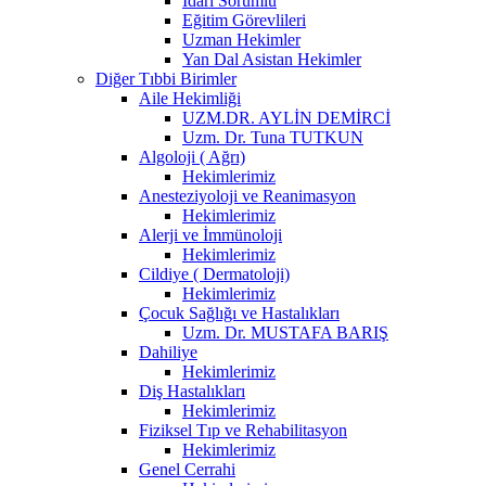
İdari Sorumlu
Eğitim Görevlileri
Uzman Hekimler
Yan Dal Asistan Hekimler
Diğer Tıbbi Birimler
Aile Hekimliği
UZM.DR. AYLİN DEMİRCİ
Uzm. Dr. Tuna TUTKUN
Algoloji ( Ağrı)
Hekimlerimiz
Anesteziyoloji ve Reanimasyon
Hekimlerimiz
Alerji ve İmmünoloji
Hekimlerimiz
Cildiye ( Dermatoloji)
Hekimlerimiz
Çocuk Sağlığı ve Hastalıkları
Uzm. Dr. MUSTAFA BARIŞ
Dahiliye
Hekimlerimiz
Diş Hastalıkları
Hekimlerimiz
Fiziksel Tıp ve Rehabilitasyon
Hekimlerimiz
Genel Cerrahi