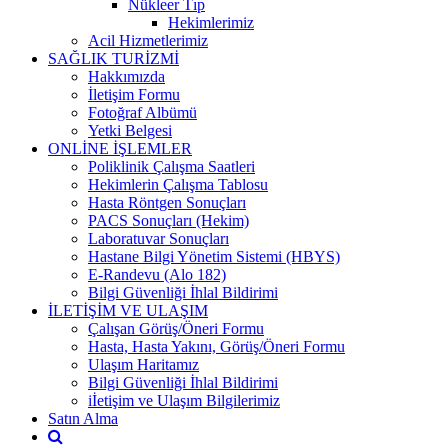
Nükleer Tıp
Hekimlerimiz
Acil Hizmetlerimiz
SAĞLIK TURİZMİ
Hakkımızda
İletişim Formu
Fotoğraf Albümü
Yetki Belgesi
ONLİNE İŞLEMLER
Poliklinik Çalışma Saatleri
Hekimlerin Çalışma Tablosu
Hasta Röntgen Sonuçları
PACS Sonuçları (Hekim)
Laboratuvar Sonuçları
Hastane Bilgi Yönetim Sistemi (HBYS)
E-Randevu (Alo 182)
Bilgi Güvenliği İhlal Bildirimi
İLETİŞİM VE ULAŞIM
Çalışan Görüş/Öneri Formu
Hasta, Hasta Yakını, Görüş/Öneri Formu
Ulaşım Haritamız
Bilgi Güvenliği İhlal Bildirimi
iİetişim ve Ulaşım Bilgilerimiz
Satın Alma