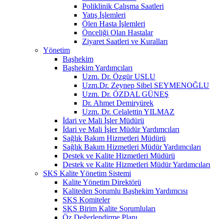
Poliklinik Çalışma Saatleri
Yatış İşlemleri
Ölen Hasta İşlemleri
Önceliği Olan Hastalar
Ziyaret Saatleri ve Kuralları
Yönetim
Başhekim
Başhekim Yardımcıları
Uzm. Dr. Özgür USLU
Uzm.Dr. Zeynep Sibel SEYMENOĞLU
Uzm. Dr. ÖZDAL GÜNEŞ
Dr. Ahmet Demiryürek
Uzm. Dr. Celalettin YILMAZ
İdari ve Mali İşler Müdürü
İdari ve Mali İşler Müdür Yardımcıları
Sağlık Bakım Hizmetleri Müdürü
Sağlık Bakım Hizmetleri Müdür Yardımcıları
Destek ve Kalite Hizmetleri Müdürü
Destek ve Kalite Hizmetleri Müdür Yardımcıları
SKS Kalite Yönetim Sistemi
Kalite Yönetim Direktörü
Kaliteden Sorumlu Başhekim Yardımcısı
SKS Komiteler
SKS Birim Kalite Sorumluları
Öz Değerlendirme Planı