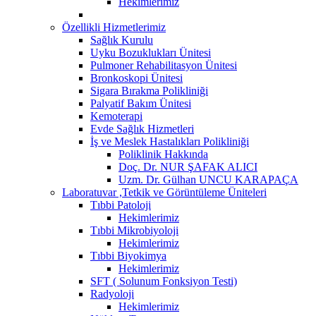
Hekimlerimiz
Özellikli Hizmetlerimiz
Sağlık Kurulu
Uyku Bozuklukları Ünitesi
Pulmoner Rehabilitasyon Ünitesi
Bronkoskopi Ünitesi
Sigara Bırakma Polikliniği
Palyatif Bakım Ünitesi
Kemoterapi
Evde Sağlık Hizmetleri
İş ve Meslek Hastalıkları Polikliniği
Poliklinik Hakkında
Doç. Dr. NUR ŞAFAK ALICI
Uzm. Dr. Gülhan UNCU KARAPAÇA
Laboratuvar ,Tetkik ve Görüntüleme Üniteleri
Tıbbi Patoloji
Hekimlerimiz
Tıbbi Mikrobiyoloji
Hekimlerimiz
Tıbbi Biyokimya
Hekimlerimiz
SFT ( Solunum Fonksiyon Testi)
Radyoloji
Hekimlerimiz