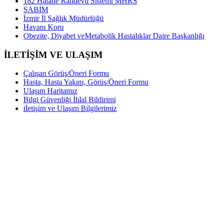
182 Hatane Randevu Sistemi MHRS
SABİM
İzmir İl Sağlık Müdürlüğü
Havanı Koru
Obezite, Diyabet veMetabolik Hastalıklar Daire Başkanlığı
İLETİŞİM VE ULAŞIM
Çalışan Görüş/Öneri Formu
Hasta, Hasta Yakını, Görüş/Öneri Formu
Ulaşım Haritamız
Bilgi Güvenliği İhlal Bildirimi
iİetişim ve Ulaşım Bilgilerimiz