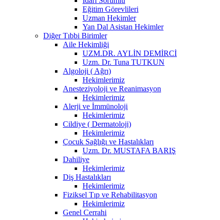
İdari Sorumlu
Eğitim Görevlileri
Uzman Hekimler
Yan Dal Asistan Hekimler
Diğer Tıbbi Birimler
Aile Hekimliği
UZM.DR. AYLİN DEMİRCİ
Uzm. Dr. Tuna TUTKUN
Algoloji ( Ağrı)
Hekimlerimiz
Anesteziyoloji ve Reanimasyon
Hekimlerimiz
Alerji ve İmmünoloji
Hekimlerimiz
Cildiye ( Dermatoloji)
Hekimlerimiz
Çocuk Sağlığı ve Hastalıkları
Uzm. Dr. MUSTAFA BARIŞ
Dahiliye
Hekimlerimiz
Diş Hastalıkları
Hekimlerimiz
Fiziksel Tıp ve Rehabilitasyon
Hekimlerimiz
Genel Cerrahi