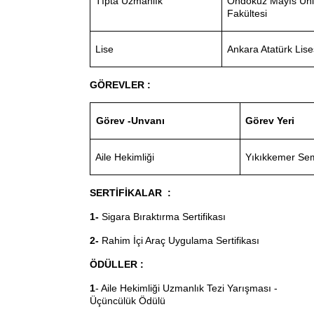
Tıpta Uzmanlık
Ondokuz Mayıs Üniv
Fakültesi
Lise
Ankara Atatürk Lise
GÖREVLER :
Görev Yeri
Görev -Unvanı
Aile Hekimliği
Yıkıkkemer Semt
SERTİFİKALAR :
1-
Sigara Bıraktırma Sertifikası
2-
Rahim İçi Araç Uygulama Sertifikası
ÖDÜLLER :
1
- Aile Hekimliği Uzmanlık Tezi Yarışması -
Üçüncülük Ödülü