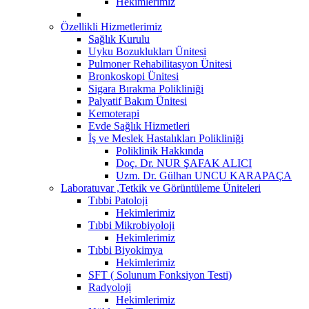
Hekimlerimiz
Özellikli Hizmetlerimiz
Sağlık Kurulu
Uyku Bozuklukları Ünitesi
Pulmoner Rehabilitasyon Ünitesi
Bronkoskopi Ünitesi
Sigara Bırakma Polikliniği
Palyatif Bakım Ünitesi
Kemoterapi
Evde Sağlık Hizmetleri
İş ve Meslek Hastalıkları Polikliniği
Poliklinik Hakkında
Doç. Dr. NUR ŞAFAK ALICI
Uzm. Dr. Gülhan UNCU KARAPAÇA
Laboratuvar ,Tetkik ve Görüntüleme Üniteleri
Tıbbi Patoloji
Hekimlerimiz
Tıbbi Mikrobiyoloji
Hekimlerimiz
Tıbbi Biyokimya
Hekimlerimiz
SFT ( Solunum Fonksiyon Testi)
Radyoloji
Hekimlerimiz