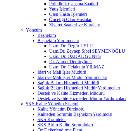
Poliklinik Çalışma Saatleri
Yatış İşlemleri
Ölen Hasta İşlemleri
Önceliği Olan Hastalar
Ziyaret Saatleri ve Kuralları
Yönetim
Başhekim
Başhekim Yardımcıları
Uzm. Dr. Özgür USLU
Uzm.Dr. Zeynep Sibel SEYMENOĞLU
Uzm. Dr. ÖZDAL GÜNEŞ
Dr. Ahmet Demiryürek
Uzm. Dr. Celalettin YILMAZ
İdari ve Mali İşler Müdürü
İdari ve Mali İşler Müdür Yardımcıları
Sağlık Bakım Hizmetleri Müdürü
Sağlık Bakım Hizmetleri Müdür Yardımcıları
Destek ve Kalite Hizmetleri Müdürü
Destek ve Kalite Hizmetleri Müdür Yardımcıları
SKS Kalite Yönetim Sistemi
Kalite Yönetim Direktörü
Kaliteden Sorumlu Başhekim Yardımcısı
SKS Komiteler
SKS Birim Kalite Sorumluları
Öz Değerlendirme Planı