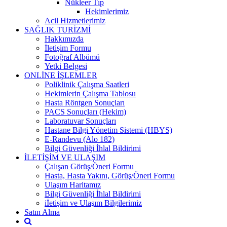
Nükleer Tıp
Hekimlerimiz
Acil Hizmetlerimiz
SAĞLIK TURİZMİ
Hakkımızda
İletişim Formu
Fotoğraf Albümü
Yetki Belgesi
ONLİNE İŞLEMLER
Poliklinik Çalışma Saatleri
Hekimlerin Çalışma Tablosu
Hasta Röntgen Sonuçları
PACS Sonuçları (Hekim)
Laboratuvar Sonuçları
Hastane Bilgi Yönetim Sistemi (HBYS)
E-Randevu (Alo 182)
Bilgi Güvenliği İhlal Bildirimi
İLETİŞİM VE ULAŞIM
Çalışan Görüş/Öneri Formu
Hasta, Hasta Yakını, Görüş/Öneri Formu
Ulaşım Haritamız
Bilgi Güvenliği İhlal Bildirimi
iİetişim ve Ulaşım Bilgilerimiz
Satın Alma