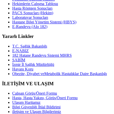
Hekimlerin Çalışma Tablosu
Hasta Röntgen Sonuçları
PACS Sonuçları (Hekim)
Laboratuvar Sonuçları
Hastane Bilgi Yönetim Sistemi (HBYS)
E-Randevu (Alo 182)
Yararlı Linkler
T.C. Sağlık Bakanlığı
E-NABIZ
182 Hatane Randevu Sistemi MHRS
SABİM
İzmir İl Sağlık Müdürlüğü
Havanı Koru
Obezite, Diyabet veMetabolik Hastalıklar Daire Başkanlığı
İLETİŞİM VE ULAŞIM
Çalışan Görüş/Öneri Formu
Hasta, Hasta Yakını, Görüş/Öneri Formu
Ulaşım Haritamız
Bilgi Güvenliği İhlal Bildirimi
iİetişim ve Ulaşım Bilgilerimiz