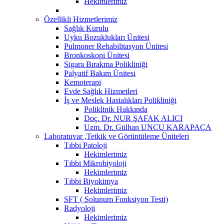
Hekimlerimiz
Özellikli Hizmetlerimiz
Sağlık Kurulu
Uyku Bozuklukları Ünitesi
Pulmoner Rehabilitasyon Ünitesi
Bronkoskopi Ünitesi
Sigara Bırakma Polikliniği
Palyatif Bakım Ünitesi
Kemoterapi
Evde Sağlık Hizmetleri
İş ve Meslek Hastalıkları Polikliniği
Poliklinik Hakkında
Doç. Dr. NUR ŞAFAK ALICI
Uzm. Dr. Gülhan UNCU KARAPAÇA
Laboratuvar ,Tetkik ve Görüntüleme Üniteleri
Tıbbi Patoloji
Hekimlerimiz
Tıbbi Mikrobiyoloji
Hekimlerimiz
Tıbbi Biyokimya
Hekimlerimiz
SFT ( Solunum Fonksiyon Testi)
Radyoloji
Hekimlerimiz