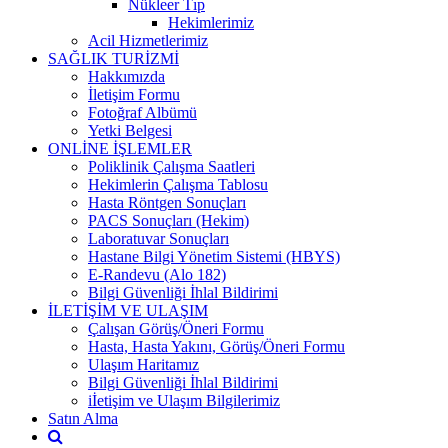
Nükleer Tıp
Hekimlerimiz
Acil Hizmetlerimiz
SAĞLIK TURİZMİ
Hakkımızda
İletişim Formu
Fotoğraf Albümü
Yetki Belgesi
ONLİNE İŞLEMLER
Poliklinik Çalışma Saatleri
Hekimlerin Çalışma Tablosu
Hasta Röntgen Sonuçları
PACS Sonuçları (Hekim)
Laboratuvar Sonuçları
Hastane Bilgi Yönetim Sistemi (HBYS)
E-Randevu (Alo 182)
Bilgi Güvenliği İhlal Bildirimi
İLETİŞİM VE ULAŞIM
Çalışan Görüş/Öneri Formu
Hasta, Hasta Yakını, Görüş/Öneri Formu
Ulaşım Haritamız
Bilgi Güvenliği İhlal Bildirimi
iİetişim ve Ulaşım Bilgilerimiz
Satın Alma