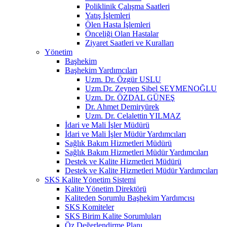
Poliklinik Çalışma Saatleri
Yatış İşlemleri
Ölen Hasta İşlemleri
Önceliği Olan Hastalar
Ziyaret Saatleri ve Kuralları
Yönetim
Başhekim
Başhekim Yardımcıları
Uzm. Dr. Özgür USLU
Uzm.Dr. Zeynep Sibel SEYMENOĞLU
Uzm. Dr. ÖZDAL GÜNEŞ
Dr. Ahmet Demiryürek
Uzm. Dr. Celalettin YILMAZ
İdari ve Mali İşler Müdürü
İdari ve Mali İşler Müdür Yardımcıları
Sağlık Bakım Hizmetleri Müdürü
Sağlık Bakım Hizmetleri Müdür Yardımcıları
Destek ve Kalite Hizmetleri Müdürü
Destek ve Kalite Hizmetleri Müdür Yardımcıları
SKS Kalite Yönetim Sistemi
Kalite Yönetim Direktörü
Kaliteden Sorumlu Başhekim Yardımcısı
SKS Komiteler
SKS Birim Kalite Sorumluları
Öz Değerlendirme Planı