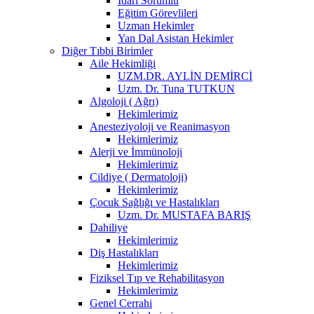
İdari Sorumlu
Eğitim Görevlileri
Uzman Hekimler
Yan Dal Asistan Hekimler
Diğer Tıbbi Birimler
Aile Hekimliği
UZM.DR. AYLİN DEMİRCİ
Uzm. Dr. Tuna TUTKUN
Algoloji ( Ağrı)
Hekimlerimiz
Anesteziyoloji ve Reanimasyon
Hekimlerimiz
Alerji ve İmmünoloji
Hekimlerimiz
Cildiye ( Dermatoloji)
Hekimlerimiz
Çocuk Sağlığı ve Hastalıkları
Uzm. Dr. MUSTAFA BARIŞ
Dahiliye
Hekimlerimiz
Diş Hastalıkları
Hekimlerimiz
Fiziksel Tıp ve Rehabilitasyon
Hekimlerimiz
Genel Cerrahi