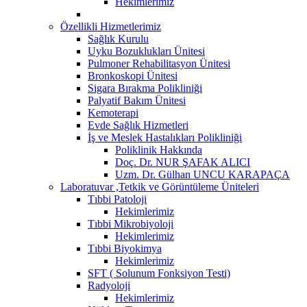
Hekimlerimiz
Özellikli Hizmetlerimiz
Sağlık Kurulu
Uyku Bozuklukları Ünitesi
Pulmoner Rehabilitasyon Ünitesi
Bronkoskopi Ünitesi
Sigara Bırakma Polikliniği
Palyatif Bakım Ünitesi
Kemoterapi
Evde Sağlık Hizmetleri
İş ve Meslek Hastalıkları Polikliniği
Poliklinik Hakkında
Doç. Dr. NUR ŞAFAK ALICI
Uzm. Dr. Gülhan UNCU KARAPAÇA
Laboratuvar ,Tetkik ve Görüntüleme Üniteleri
Tıbbi Patoloji
Hekimlerimiz
Tıbbi Mikrobiyoloji
Hekimlerimiz
Tıbbi Biyokimya
Hekimlerimiz
SFT ( Solunum Fonksiyon Testi)
Radyoloji
Hekimlerimiz