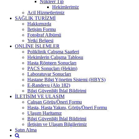
Nükleer Tıp
Hekimlerimiz
Acil Hizmetlerimiz
SAĞLIK TURİZMİ
Hakkımızda
İletişim Formu
Fotoğraf Albümü
Yetki Belgesi
ONLİNE İŞLEMLER
Poliklinik Çalışma Saatleri
Hekimlerin Çalışma Tablosu
Hasta Röntgen Sonuçları
PACS Sonuçları (Hekim)
Laboratuvar Sonuçları
Hastane Bilgi Yönetim Sistemi (HBYS)
E-Randevu (Alo 182)
Bilgi Güvenliği İhlal Bildirimi
İLETİŞİM VE ULAŞIM
Çalışan Görüş/Öneri Formu
Hasta, Hasta Yakını, Görüş/Öneri Formu
Ulaşım Haritamız
Bilgi Güvenliği İhlal Bildirimi
iİetişim ve Ulaşım Bilgilerimiz
Satın Alma