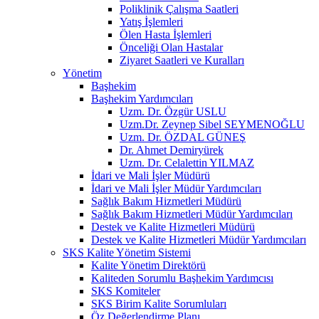
Poliklinik Çalışma Saatleri
Yatış İşlemleri
Ölen Hasta İşlemleri
Önceliği Olan Hastalar
Ziyaret Saatleri ve Kuralları
Yönetim
Başhekim
Başhekim Yardımcıları
Uzm. Dr. Özgür USLU
Uzm.Dr. Zeynep Sibel SEYMENOĞLU
Uzm. Dr. ÖZDAL GÜNEŞ
Dr. Ahmet Demiryürek
Uzm. Dr. Celalettin YILMAZ
İdari ve Mali İşler Müdürü
İdari ve Mali İşler Müdür Yardımcıları
Sağlık Bakım Hizmetleri Müdürü
Sağlık Bakım Hizmetleri Müdür Yardımcıları
Destek ve Kalite Hizmetleri Müdürü
Destek ve Kalite Hizmetleri Müdür Yardımcıları
SKS Kalite Yönetim Sistemi
Kalite Yönetim Direktörü
Kaliteden Sorumlu Başhekim Yardımcısı
SKS Komiteler
SKS Birim Kalite Sorumluları
Öz Değerlendirme Planı