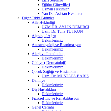
İdari Sorumlu
Eğitim Görevlileri
Uzman Hekimler
Yan Dal Asistan Hekimler
Diğer Tıbbi Birimler
Aile Hekimliği
UZM.DR. AYLİN DEMİRCİ
Uzm. Dr. Tuna TUTKUN
Algoloji ( Ağrı)
Hekimlerimiz
Anesteziyoloji ve Reanimasyon
Hekimlerimiz
Alerji ve İmmünoloji
Hekimlerimiz
Cildiye ( Dermatoloji)
Hekimlerimiz
Çocuk Sağlığı ve Hastalıkları
Uzm. Dr. MUSTAFA BARIŞ
Dahiliye
Hekimlerimiz
Diş Hastalıkları
Hekimlerimiz
Fiziksel Tıp ve Rehabilitasyon
Hekimlerimiz
Genel Cerrahi