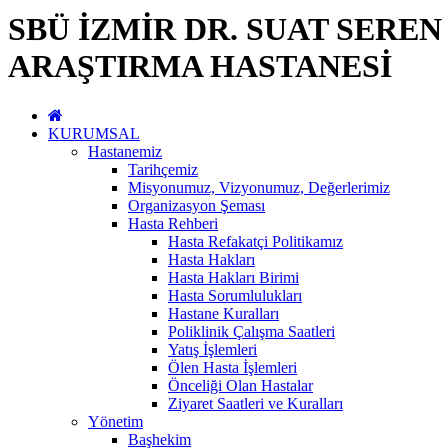
SBÜ İZMİR DR. SUAT SERE
ARAŞTIRMA HASTANESİ
KURUMSAL
Hastanemiz
Tarihçemiz
Misyonumuz, Vizyonumuz, Değerlerimiz
Organizasyon Şeması
Hasta Rehberi
Hasta Refakatçi Politikamız
Hasta Hakları
Hasta Hakları Birimi
Hasta Sorumlulukları
Hastane Kuralları
Poliklinik Çalışma Saatleri
Yatış İşlemleri
Ölen Hasta İşlemleri
Önceliği Olan Hastalar
Ziyaret Saatleri ve Kuralları
Yönetim
Başhekim