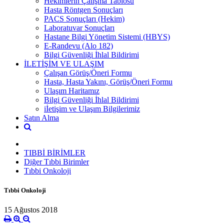
Hekimlerin Çalışma Tablosu
Hasta Röntgen Sonuçları
PACS Sonuçları (Hekim)
Laboratuvar Sonuçları
Hastane Bilgi Yönetim Sistemi (HBYS)
E-Randevu (Alo 182)
Bilgi Güvenliği İhlal Bildirimi
İLETİŞİM VE ULAŞIM
Çalışan Görüş/Öneri Formu
Hasta, Hasta Yakını, Görüş/Öneri Formu
Ulaşım Haritamız
Bilgi Güvenliği İhlal Bildirimi
iİetişim ve Ulaşım Bilgilerimiz
Satın Alma
TIBBİ BİRİMLER
Diğer Tıbbi Birimler
Tıbbi Onkoloji
Tıbbi Onkoloji
15 Ağustos 2018