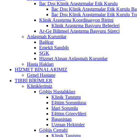
İlaç Dışı Klinik Araştırmalar Etik Kurulu
İlaç Dışı Klinik Araştırmalar Etik Kurulu B
İlaç Dışı Klinik Araştırmalar Etik Kurulu Top
Klinik Araştırma Koordinasyon Birimi
Klinik Araştırma Başvuru Belgeleri
Ar-Ge Bilimsel Araştırma Başvuru Süreci
Anlaşmalı Kurumlar
Bağkur
Emekli Sandığı
SGK
Hizmet Alınan Anlaşmalı Kurumlar
Hasta Hakları
HİZMET BİNALARIMIZ
Genel Hastane
TIBBİ BİRİMLER
Kliniklerimiz
Göğüs Hastalıkları
Klinik Tanıtımı
Eğitim Sorumlusu
İdari Sorumlu
Eğitim Görevlileri
Başasistan
Uzman Hekimler
Göğüs Cerrahi
Klinik Tanıtımı