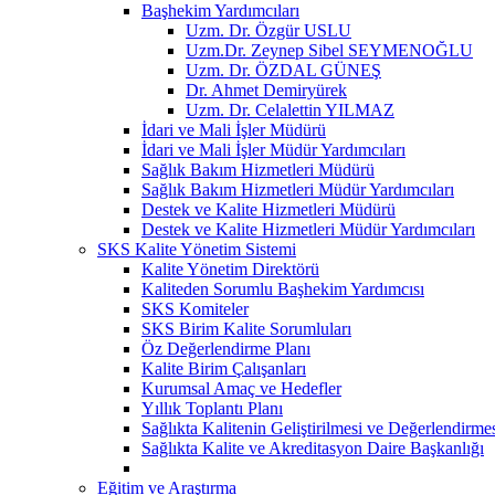
Başhekim Yardımcıları
Uzm. Dr. Özgür USLU
Uzm.Dr. Zeynep Sibel SEYMENOĞLU
Uzm. Dr. ÖZDAL GÜNEŞ
Dr. Ahmet Demiryürek
Uzm. Dr. Celalettin YILMAZ
İdari ve Mali İşler Müdürü
İdari ve Mali İşler Müdür Yardımcıları
Sağlık Bakım Hizmetleri Müdürü
Sağlık Bakım Hizmetleri Müdür Yardımcıları
Destek ve Kalite Hizmetleri Müdürü
Destek ve Kalite Hizmetleri Müdür Yardımcıları
SKS Kalite Yönetim Sistemi
Kalite Yönetim Direktörü
Kaliteden Sorumlu Başhekim Yardımcısı
SKS Komiteler
SKS Birim Kalite Sorumluları
Öz Değerlendirme Planı
Kalite Birim Çalışanları
Kurumsal Amaç ve Hedefler
Yıllık Toplantı Planı
Sağlıkta Kalitenin Geliştirilmesi ve Değerlendirm
Sağlıkta Kalite ve Akreditasyon Daire Başkanlığı
Eğitim ve Araştırma