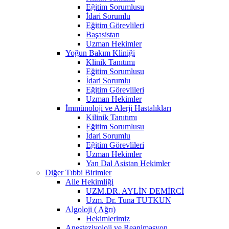
Eğitim Sorumlusu
İdari Sorumlu
Eğitim Görevlileri
Başasistan
Uzman Hekimler
Yoğun Bakım Kliniği
Klinik Tanıtımı
Eğitim Sorumlusu
İdari Sorumlu
Eğitim Görevlileri
Uzman Hekimler
İmmünoloji ve Alerji Hastalıkları
Kilinik Tanıtımı
Eğitim Sorumlusu
İdari Sorumlu
Eğitim Görevlileri
Uzman Hekimler
Yan Dal Asistan Hekimler
Diğer Tıbbi Birimler
Aile Hekimliği
UZM.DR. AYLİN DEMİRCİ
Uzm. Dr. Tuna TUTKUN
Algoloji ( Ağrı)
Hekimlerimiz
Anesteziyoloji ve Reanimasyon