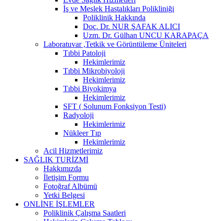
İş ve Meslek Hastalıkları Polikliniği
Poliklinik Hakkında
Doç. Dr. NUR ŞAFAK ALICI
Uzm. Dr. Gülhan UNCU KARAPAÇA
Laboratuvar ,Tetkik ve Görüntüleme Üniteleri
Tıbbi Patoloji
Hekimlerimiz
Tıbbi Mikrobiyoloji
Hekimlerimiz
Tıbbi Biyokimya
Hekimlerimiz
SFT ( Solunum Fonksiyon Testi)
Radyoloji
Hekimlerimiz
Nükleer Tıp
Hekimlerimiz
Acil Hizmetlerimiz
SAĞLIK TURİZMİ
Hakkımızda
İletişim Formu
Fotoğraf Albümü
Yetki Belgesi
ONLİNE İŞLEMLER
Poliklinik Çalışma Saatleri